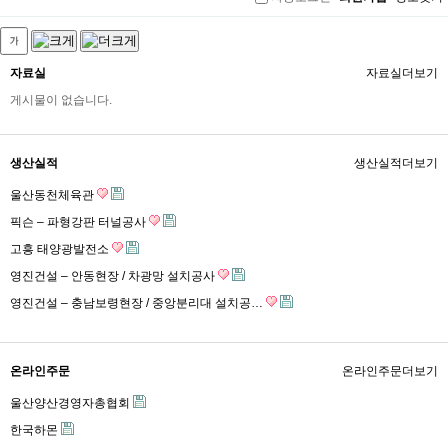
그
인
자료실
자료실
더보기
게시물이 없습니다.
생산실적
생산실적
더보기
울산동천체육관
픽슨 – 파형강판 터널공사
고흥 태양광발전소
영진건설 – 안동현장 / 차광망 설치공사
영진건설 – 충남보령현장 / 중앙분리대 설치공…
온라인주문
온라인주문
더보기
울산양산경영자총협회
한국하몬