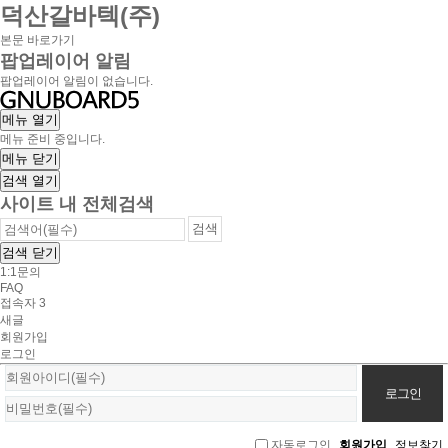
덕산갈바텍(주)
본문 바로가기
팝업레이어 알림
팝업레이어 알림이 없습니다.
메뉴
열기
메뉴 준비 중입니다.
메뉴
닫기
검색
열기
사이트 내 전체검색
검색
닫기
1:1문의
FAQ
접속자
3
새글
회원가입
로그인
회
원
로
자동로그인
회원가입
정보찾기